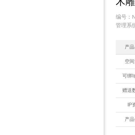
木雕
编号：No
管理系
产品
空间
可绑
赠送
IP
产品